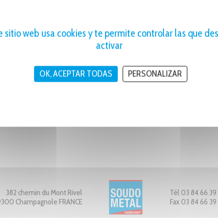
PESO UNITARIO
e sitio web usa cookies y te permite controlar las que de
INDICATIVO
240 g
activar
OK, ACEPTAR TODAS
PERSONALIZAR
382 chemin du Mont Rivel
Tél 03 84 66 39
9300 Champagnole FRANCE
Fax 03 84 66 39 