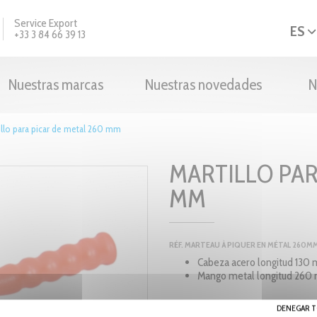
Service Export
ES
+33 3 84 66 39 13
Nuestras marcas
Nuestras novedades
N
illo para picar de metal 260 mm
MARTILLO PAR
MM
RÉF. MARTEAU À PIQUER EN MÉTAL 260MM
Cabeza acero longitud 130
Mango metal longitud 26
DENEGAR T