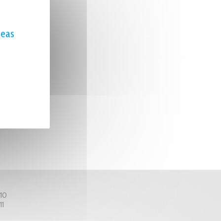
seas
 10
11