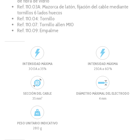
de fibra de vidrio
Ref. 110.03A: Mazorca de latón, fijación del cable mediante
tornillos 6 lados huecos
Ref. 110.04: Tornillo
Ref. 110.07: Tornillo allen M10
Ref. 110.09: Empalme
INTENSIDAD MÁXIMA
INTENSIDAD MÁXIMA
300A a 35%
250A a 60%
SECCIÓN DEL CABLE
DIÁMETRO MÁXIMAL DEL ELECTRODO
35 mm²
4 mm
PESO UNITARIO INDICATIVO
280 g