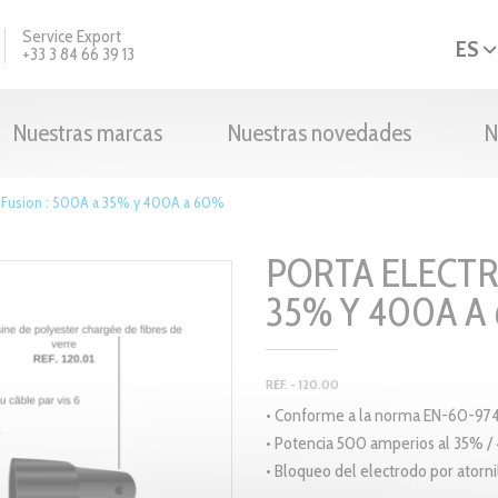
Service Export
ES
+33 3 84 66 39 13
Nuestras marcas
Nuestras novedades
N
o Fusion : 500A a 35% y 400A a 60%
PORTA ELECTR
35% Y 400A A
RÉF. - 120.00
• Conforme a la norma EN-60-974-
• Potencia 500 amperios al 35% 
• Bloqueo del electrodo por atorni