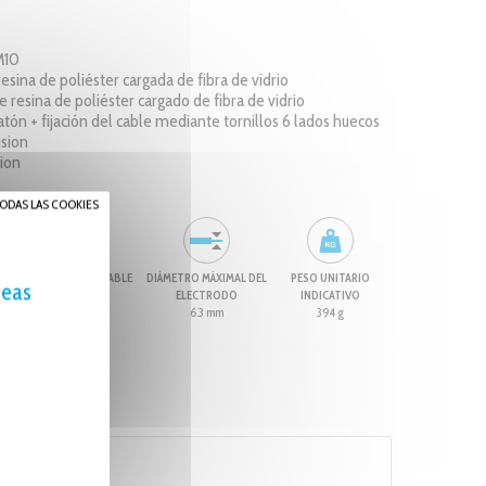
 M10
resina de poliéster cargada de fibra de vidrio
 resina de poliéster cargado de fibra de vidrio
tón + fijación del cable mediante tornillos 6 lados huecos
usion
sion
ODAS LAS COOKIES
MA
SECCIÓN DEL CABLE
DIÁMETRO MÁXIMAL DEL
PESO UNITARIO
seas
70 mm²
ELECTRODO
INDICATIVO
6.3 mm
394 g