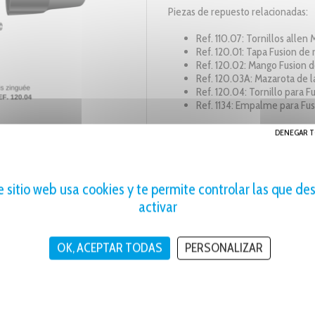
Piezas de repuesto relacionadas:
Ref. 110.07: Tornillos allen
Ref. 120.01: Tapa Fusion de 
Ref. 120.02: Mango Fusion de
Ref. 120.03A: Mazarota de la
Ref. 120.04: Tornillo para F
Ref. 1134: Empalme para Fu
DENEGAR T
INTENSIDAD MÁXIMA
INTENSIDAD MÁXI
e sitio web usa cookies y te permite controlar las que de
500A a 35%
400A a 60%
activar
OK, ACEPTAR TODAS
PERSONALIZAR
S