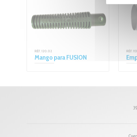
RÉF. 120.02
RÉF. 11
Mango para FUSION
Emp
3
Cuen