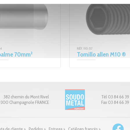
34
RÉF. 110.07
alme 70mm²
Tornillo allen M10 ®
382 chemin du Mont Rivel
Tél 03 84 66 39
9300 Champagnole FRANCE
Fax 03 84 66 39 
ta de cliente >
Pedidos >
Entrega >
Catálogo francés >