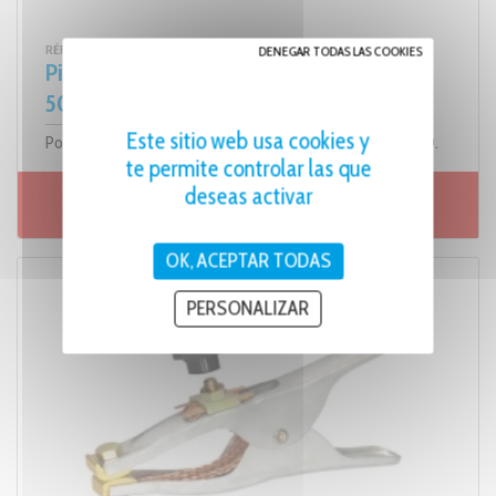
RÉF. 319.00
DENEGAR TODAS LAS COOKIES
Pinza de masa cáscara - 600A a 35% y
500A a 60% 95mm²
Este sitio web usa cookies y
Potencia al 35% (Amp) 600 / Potencia al 60% (Amp) 500.
te permite controlar las que
deseas activar
Ficha de producto
OK, ACEPTAR TODAS
PERSONALIZAR