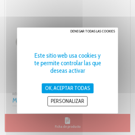
DENEGAR TODAS LAS COOKIES
Este sitio web usa cookies y
te permite controlar las que
deseas activar
OK, ACEPTAR TODAS
RÉF. ALLUMEGAZ
Mechero cazoleta
PERSONALIZAR
Ficha de producto