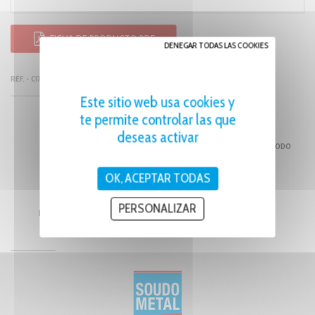
FICHA DE PRODUCTO PDF
DENEGAR TODAS LAS COOKIES
RÉF. - CI702
Este sitio web usa cookies y
te permite controlar las que
deseas activar
SECCIÓN DEL CABLE
DIÁMETRO MÁXIMAL DEL ELECTRODO
70 mm²
16 mm
OK, ACEPTAR TODAS
PERSONALIZAR
PESO UNITARIO INDICATIVO
111 g