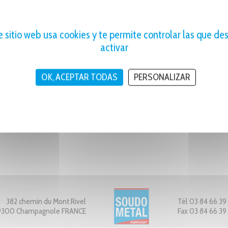
PESO UNITARIO
INDICATIVO
128 g
e sitio web usa cookies y te permite controlar las que de
activar
OK, ACEPTAR TODAS
PERSONALIZAR
382 chemin du Mont Rivel
Tél 03 84 66 39
9300 Champagnole FRANCE
Fax 03 84 66 39 