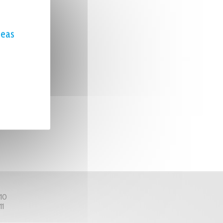
seas
 10
11