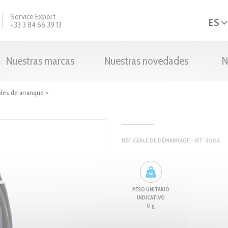
Service Export
ES
+33 3 84 66 39 13
Nuestras marcas
Nuestras novedades
N
les de arranque
>
RÉF. CÂBLE DE DÉMARRAGE - KIT-500A
PESO UNITARIO
INDICATIVO
0 g