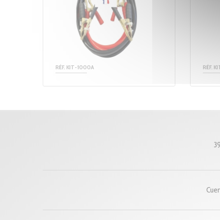
RÉF. KIT-1000A
RÉF. K
3
Cuen