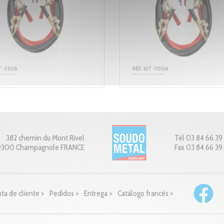
IT-320A
RÉF. KIT-700A
382 chemin du Mont Rivel
Tél 03 84 66 39
9300 Champagnole FRANCE
Fax 03 84 66 39 
ta de cliente >
Pedidos >
Entrega >
Catálogo francés >