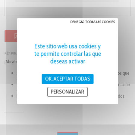
DENEGAR TODAS LAS COOKIES
FICHA DE PRODUCTO PDF
Este sitio web usa cookies y
te permite controlar las que
RÉF. PINZA MIG - PM25
deseas activar
¡Alicate multifuncional y único!
Martillo de escoria lateral para eliminar escoria y residuos que
OK, ACEPTAR TODAS
quedan de la soldadura.
Martillo plano con borde raspador para una rápida eliminación
de salpicaduras.
PERSONALIZAR
Filo de corte, borde de corte y borde raspador endurecidos
por inducción.