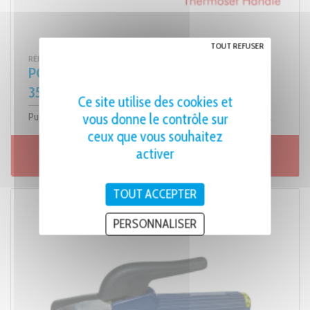
TOUT REFUSER
RÉF. 151.00
PORTE-ÉLECTRODE À LEVIER - 200A À
35% ET 150A À 60% (EHOD)
Ce site utilise des cookies et
vous donne le contrôle sur
Puissance à 35% (Amp) 200 / Puissance à 60% (Amp) 150.
ceux que vous souhaitez
activer
Fiche produit
TOUT ACCEPTER
PERSONNALISER