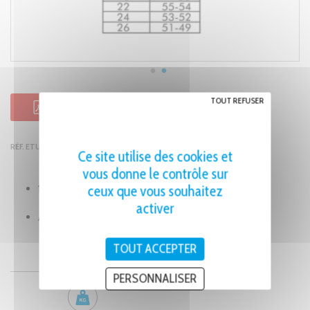
TOUT REFUSER
FICHE PRODUIT PDF
RÉF. ETUI DE 13 ALÉSOIRS DE BUSE FLAMMES - MITC813
Ce site utilise des cookies et
vous donne le contrôle sur
ceux que vous souhaitez
13 alésoirs de 8 cm de longueur
activer
Alésoir dimensions 6-26 pour trous dimensions 77-49
TOUT ACCEPTER
PERSONNALISER