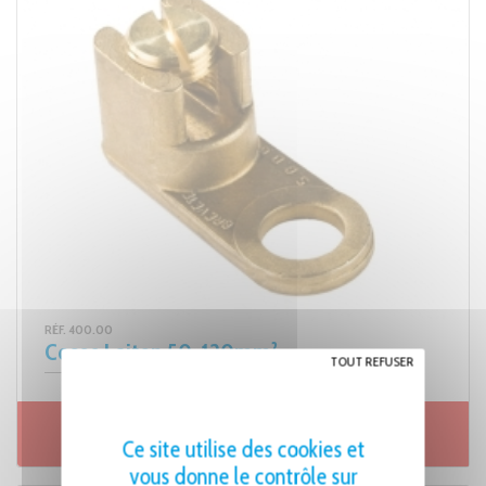
RÉF. 400.00
Cosse Laiton 50-120mm²
TOUT REFUSER
Ce site utilise des cookies et
Fiche produit
vous donne le contrôle sur