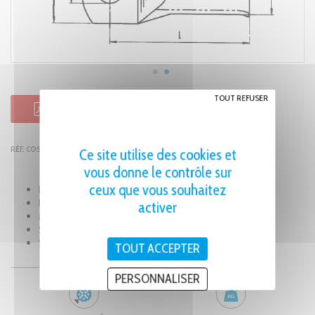
TOUT REFUSER
FICHE PRODUIT PDF
RÉF. COSSE À SERTIR POUR CÂBLE DE 50MM2 M10 - CNF50-10
Ce site utilise des cookies et
vous donne le contrôle sur
ceux que vous souhaitez
2
Pour câble de 50mm
M10
Norme NFC 20-130
activer
Matière : tube en cuivre électrolytique
Surface étamée par électrolyse
Standard : avec trou d’inspection et tulipage
TOUT ACCEPTER
PERSONNALISER