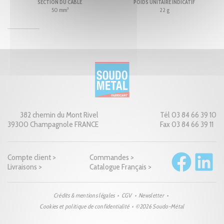
SECTION DU CÂBLE
POIDS UNITAIRE INDICATIF
50 mm²
22 g
382 chemin du Mont Rivel
Tél 03 84 66 39 10
39300 Champagnole FRANCE
Fax 03 84 66 39 11
Compte client >
Commandes >
Livraisons >
Catalogue Français >
Crédits & mentions légales
CGV
Newsletter
Cookies et politique de confidentialité
©2026 Soudo-Métal