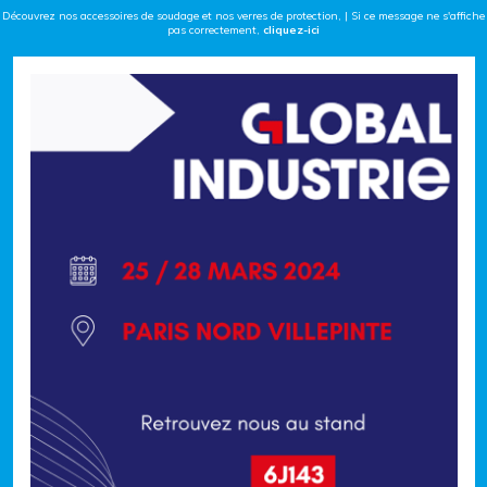
Découvrez nos accessoires de soudage et nos verres de protection, | Si ce message ne s'affiche
pas correctement,
cliquez-ici